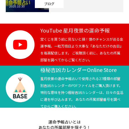
ブログ
2020.10.30
芸能界
テニス
YouTube 星月夜景の運命予報
スポーツ
宝くじを買う前に見ないと損！億のチャンスが巡る金
運予報。一粒万倍日より大事な『あなただけの吉日』
を毎週配信します。 ご視聴頂く前に、あなたの所属
競馬
部屋を調べてからご覧ください。
社会
極秘吉凶カレンダーOnline Store
星月夜景の運命予報占いで使用される27種類の部屋
テニス四大大会・五輪
別吉凶カレンダーのPDFファイルをご購入頂けます。
特別な意味を持つ極秘吉凶カレンダーは、日々の生活
テニス四大大会・五輪
に運を呼び込みます。 あなたの所属部屋番号を調べ
てからご購入ください。
鑑定及び出演依頼
運命予報占いとは
YouTube
あなたの所属部屋を探そう！