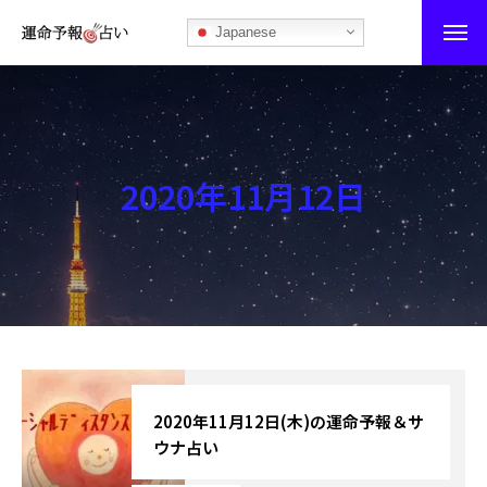
Japanese
運命予報占い
運命予報占いとは
2020年11月12日
あなたの所属部屋を探そう！
最恐の相性占い
秘伝公開！吉凶カレンダー
記事カテゴリー
ブログ
2020年11月12日(木)の運命予報＆サ
ウナ占い
お知らせ