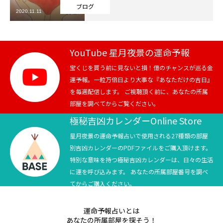
ブログ
2020.11.11
芸能界
テニス
YouTube 星月夜景の運命予報
スポーツ
宝くじを買う前に見ないと損！億のチャンスが巡る金
運予報。一粒万倍日より大事な『あなただけの吉日』
を毎週配信します。 ご視聴頂く前に、あなたの所属
競馬
部屋を調べてからご覧ください。
社会
極秘吉凶カレンダーOnline Store
星月夜景の運命予報占いで使用される27種類の部屋
テニス四大大会・五輪
別吉凶カレンダーのPDFファイルをご購入頂けます。
特別な意味を持つ極秘吉凶カレンダーは、日々の生活
テニス四大大会・五輪
に運を呼び込みます。 あなたの所属部屋番号を調べ
てからご購入ください。
鑑定及び出演依頼
運命予報占いとは
YouTube
あなたの所属部屋を探そう！