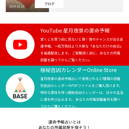
ブログ
2020.11.22
芸能界
テニス
YouTube 星月夜景の運命予報
スポーツ
宝くじを買う前に見ないと損！億のチャンスが巡る金
運予報。一粒万倍日より大事な『あなただけの吉日』
を毎週配信します。 ご視聴頂く前に、あなたの所属
競馬
部屋を調べてからご覧ください。
社会
極秘吉凶カレンダーOnline Store
星月夜景の運命予報占いで使用される27種類の部屋
テニス四大大会・五輪
別吉凶カレンダーのPDFファイルをご購入頂けます。
特別な意味を持つ極秘吉凶カレンダーは、日々の生活
テニス四大大会・五輪
に運を呼び込みます。 あなたの所属部屋番号を調べ
てからご購入ください。
鑑定及び出演依頼
運命予報占いとは
YouTube
あなたの所属部屋を探そう！