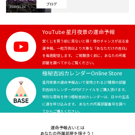
ブログ
2020.11.24
芸能界
テニス
YouTube 星月夜景の運命予報
スポーツ
宝くじを買う前に見ないと損！億のチャンスが巡る金
運予報。一粒万倍日より大事な『あなただけの吉日』
を毎週配信します。 ご視聴頂く前に、あなたの所属
競馬
部屋を調べてからご覧ください。
社会
極秘吉凶カレンダーOnline Store
星月夜景の運命予報占いで使用される27種類の部屋
テニス四大大会・五輪
別吉凶カレンダーのPDFファイルをご購入頂けます。
特別な意味を持つ極秘吉凶カレンダーは、日々の生活
テニス四大大会・五輪
に運を呼び込みます。 あなたの所属部屋番号を調べ
てからご購入ください。
鑑定及び出演依頼
運命予報占いとは
YouTube
あなたの所属部屋を探そう！