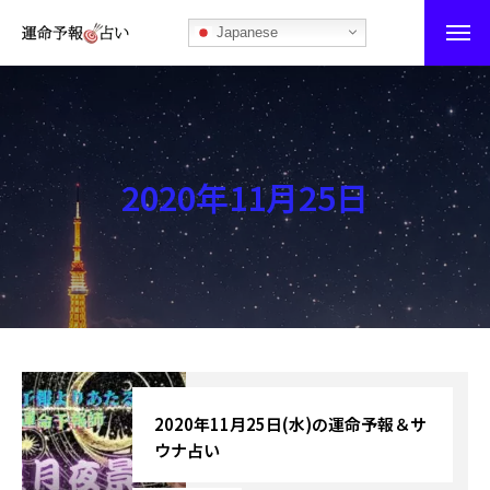
Japanese
運命予報占い
運命予報占いとは
2020年11月25日
あなたの所属部屋を探そう！
最恐の相性占い
秘伝公開！吉凶カレンダー
記事カテゴリー
ブログ
2020年11月25日(水)の運命予報＆サ
ウナ占い
お知らせ