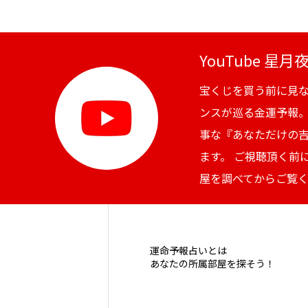
YouTube 星
宝くじを買う前に見
ンスが巡る金運予報
事な『あなただけの
ます。 ご視聴頂く前
屋を調べてからご覧
運命予報占いとは
あなたの所属部屋を探そう！