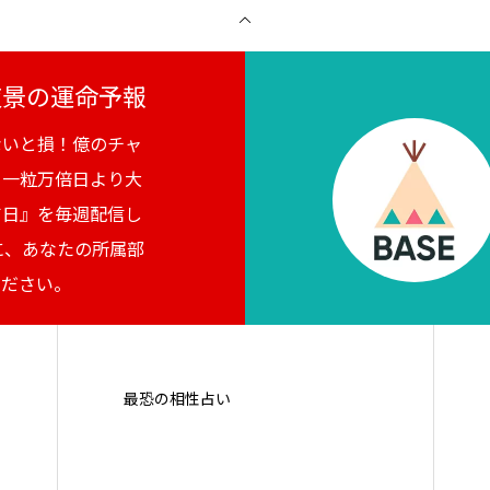
月夜景の運命予報
ないと損！億のチャ
。一粒万倍日より大
吉日』を毎週配信し
に、あなたの所属部
ください。
最恐の相性占い