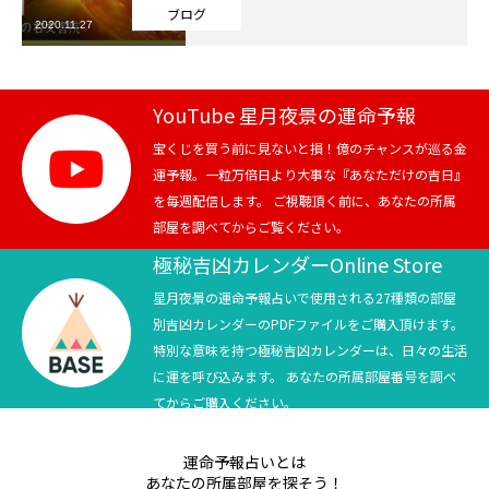
ブログ
2020.11.27
芸能界
テニス
YouTube 星月夜景の運命予報
スポーツ
宝くじを買う前に見ないと損！億のチャンスが巡る金
運予報。一粒万倍日より大事な『あなただけの吉日』
を毎週配信します。 ご視聴頂く前に、あなたの所属
競馬
部屋を調べてからご覧ください。
社会
極秘吉凶カレンダーOnline Store
星月夜景の運命予報占いで使用される27種類の部屋
テニス四大大会・五輪
別吉凶カレンダーのPDFファイルをご購入頂けます。
特別な意味を持つ極秘吉凶カレンダーは、日々の生活
テニス四大大会・五輪
に運を呼び込みます。 あなたの所属部屋番号を調べ
てからご購入ください。
鑑定及び出演依頼
運命予報占いとは
YouTube
あなたの所属部屋を探そう！