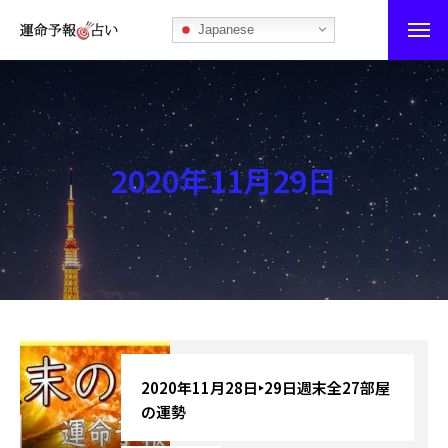
Japanese
運命予報占い
運命予報占いとは
2020年11月29日
あなたの所属部屋を探そう！
最恐の相性占い
秘伝公開！吉凶カレンダー
記事カテゴリー
ブログ
2020年11月28日‣29日週末全27部屋
の運勢
お知らせ