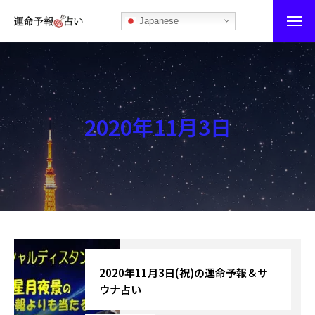
Japanese
運命予報占い
運命予報占いとは
2020年11月3日
あなたの所属部屋を探そう！
最恐の相性占い
秘伝公開！吉凶カレンダー
記事カテゴリー
ブログ
2020年11月3日(祝)の運命予報＆サ
ウナ占い
お知らせ