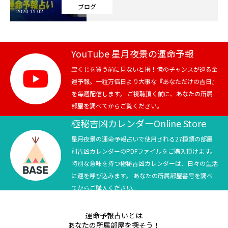
ブログ
2020.11.02
芸能界
テニス
YouTube 星月夜景の運命予報
スポーツ
宝くじを買う前に見ないと損！億のチャンスが巡る金
運予報。一粒万倍日より大事な『あなただけの吉日』
を毎週配信します。 ご視聴頂く前に、あなたの所属
競馬
部屋を調べてからご覧ください。
社会
極秘吉凶カレンダーOnline Store
星月夜景の運命予報占いで使用される27種類の部屋
テニス四大大会・五輪
別吉凶カレンダーのPDFファイルをご購入頂けます。
特別な意味を持つ極秘吉凶カレンダーは、日々の生活
テニス四大大会・五輪
に運を呼び込みます。 あなたの所属部屋番号を調べ
てからご購入ください。
鑑定及び出演依頼
運命予報占いとは
YouTube
あなたの所属部屋を探そう！