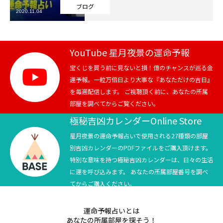
ブログ
2020.11.04
芸能界
テニス
YouTube 星月夜景の運命予報
スポーツ
宝くじを買う前に見ないと損！億のチャンスが巡る金
運予報。一粒万倍日より大事な『あなただけの吉日』
を毎週配信します。 ご視聴頂く前に、あなたの所属
競馬
部屋を調べてからご覧ください。
社会
極秘吉凶カレンダーOnline Store
星月夜景の運命予報占いで使用される27種類の部屋
テニス四大大会・五輪
別吉凶カレンダーのPDFファイルをご購入頂けます。
特別な意味を持つ極秘吉凶カレンダーは、日々の生活
テニス四大大会・五輪
に運を呼び込みます。 あなたの所属部屋番号を調べ
てからご購入ください。
鑑定及び出演依頼
運命予報占いとは
YouTube
あなたの所属部屋を探そう！