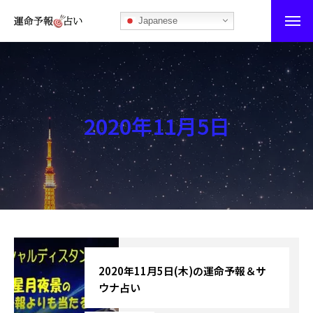
Japanese
運命予報占い
運命予報占いとは
2020年11月5日
あなたの所属部屋を探そう！
最恐の相性占い
秘伝公開！吉凶カレンダー
記事カテゴリー
ブログ
2020年11月5日(木)の運命予報＆サ
ウナ占い
お知らせ