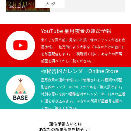
ブログ
2020.12.14
芸能界
テニス
YouTube 星月夜景の運命予報
スポーツ
宝くじを買う前に見ないと損！億のチャンスが巡る金
運予報。一粒万倍日より大事な『あなただけの吉日』
を毎週配信します。 ご視聴頂く前に、あなたの所属
競馬
部屋を調べてからご覧ください。
社会
極秘吉凶カレンダーOnline Store
星月夜景の運命予報占いで使用される27種類の部屋
テニス四大大会・五輪
別吉凶カレンダーのPDFファイルをご購入頂けます。
特別な意味を持つ極秘吉凶カレンダーは、日々の生活
テニス四大大会・五輪
に運を呼び込みます。 あなたの所属部屋番号を調べ
てからご購入ください。
鑑定及び出演依頼
運命予報占いとは
YouTube
あなたの所属部屋を探そう！