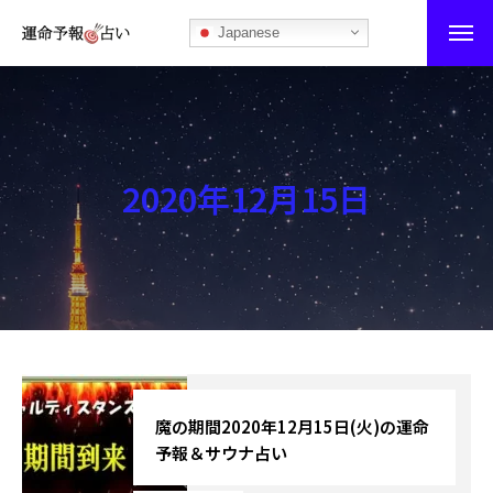
Japanese
運命予報占い
運命予報占いとは
2020年12月15日
あなたの所属部屋を探そう！
最恐の相性占い
秘伝公開！吉凶カレンダー
記事カテゴリー
ブログ
魔の期間2020年12月15日(火)の運命
予報＆サウナ占い
お知らせ