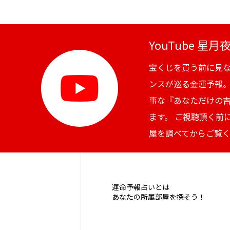
YouTube 星
宝くじを買う前に見
ンスが巡る金運予報
事な『あなただけの
ます。 ご視聴頂く前
屋を調べてからご覧
運命予報占いとは
あなたの所属部屋を探そう！