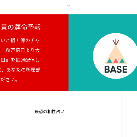
月夜景の運命予報
ないと損！億のチャ
。一粒万倍日より大
吉日』を毎週配信し
に、あなたの所属部
ください。
最恐の相性占い