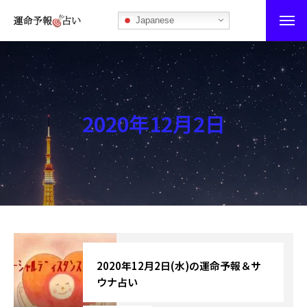
Japanese
運命予報占い
運命予報占いとは
2020年12月2日
あなたの所属部屋を探そう！
最恐の相性占い
秘伝公開！吉凶カレンダー
記事カテゴリー
ブログ
2020年12月2日(水)の運命予報＆サ
ウナ占い
お知らせ