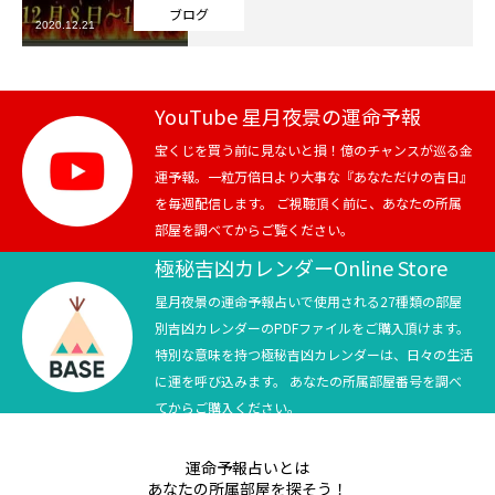
ブログ
2020.12.21
芸能界
テニス
YouTube 星月夜景の運命予報
スポーツ
宝くじを買う前に見ないと損！億のチャンスが巡る金
運予報。一粒万倍日より大事な『あなただけの吉日』
を毎週配信します。 ご視聴頂く前に、あなたの所属
競馬
部屋を調べてからご覧ください。
社会
極秘吉凶カレンダーOnline Store
星月夜景の運命予報占いで使用される27種類の部屋
テニス四大大会・五輪
別吉凶カレンダーのPDFファイルをご購入頂けます。
特別な意味を持つ極秘吉凶カレンダーは、日々の生活
テニス四大大会・五輪
に運を呼び込みます。 あなたの所属部屋番号を調べ
てからご購入ください。
鑑定及び出演依頼
運命予報占いとは
YouTube
あなたの所属部屋を探そう！