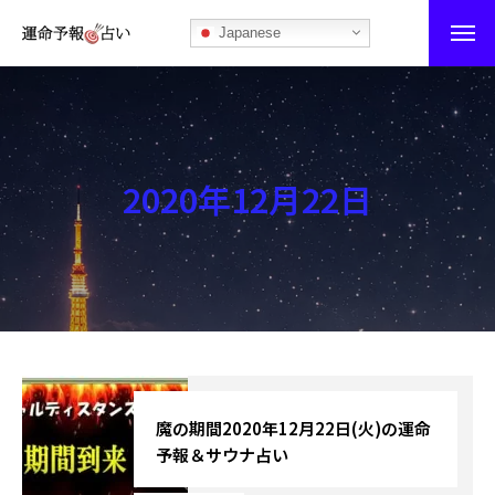
Japanese
運命予報占い
運命予報占いとは
2020年12月22日
あなたの所属部屋を探そう！
最恐の相性占い
秘伝公開！吉凶カレンダー
記事カテゴリー
ブログ
魔の期間2020年12月22日(火)の運命
予報＆サウナ占い
お知らせ