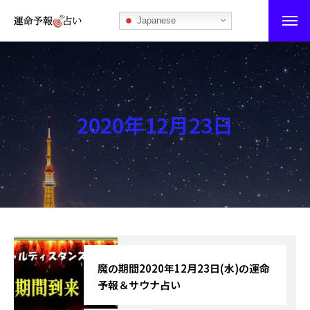
Japanese
運命予報占い
運命予報占いとは
2020年12月23日
あなたの所属部屋を探そう！
最恐の相性占い
秘伝公開！吉凶カレンダー
記事カテゴリー
ブログ
魔の期間2020年12月23日(水)の運命
予報＆サウナ占い
お知らせ