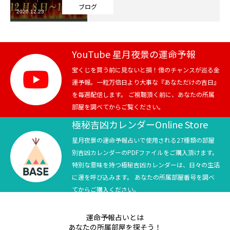
ブログ
2020.12.23
芸能界
テニス
YouTube 星月夜景の運命予報
スポーツ
宝くじを買う前に見ないと損！億のチャンスが巡る金
運予報。一粒万倍日より大事な『あなただけの吉日』
を毎週配信します。 ご視聴頂く前に、あなたの所属
競馬
部屋を調べてからご覧ください。
社会
極秘吉凶カレンダーOnline Store
星月夜景の運命予報占いで使用される27種類の部屋
テニス四大大会・五輪
別吉凶カレンダーのPDFファイルをご購入頂けます。
特別な意味を持つ極秘吉凶カレンダーは、日々の生活
テニス四大大会・五輪
に運を呼び込みます。 あなたの所属部屋番号を調べ
てからご購入ください。
鑑定及び出演依頼
運命予報占いとは
YouTube
あなたの所属部屋を探そう！