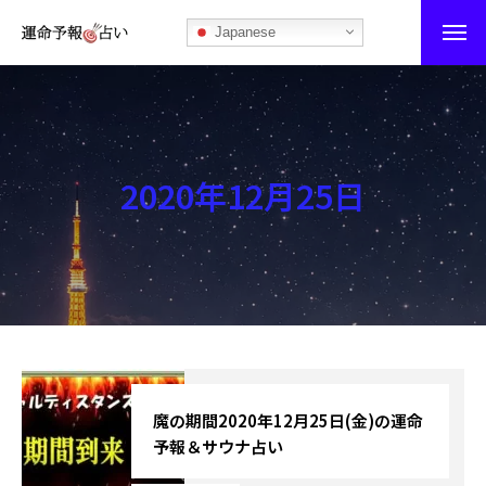
Japanese
運命予報占い
運命予報占いとは
2020年12月25日
あなたの所属部屋を探そう！
最恐の相性占い
秘伝公開！吉凶カレンダー
記事カテゴリー
ブログ
魔の期間2020年12月25日(金)の運命
予報＆サウナ占い
お知らせ