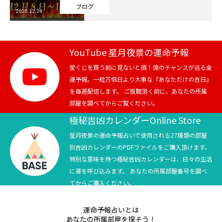
ブログ
2020.12.24
芸能界
テニス
YouTube 星月夜景の運命予報
スポーツ
宝くじを買う前に見ないと損！億のチャンスが巡る金
運予報。一粒万倍日より大事な『あなただけの吉日』
を毎週配信します。 ご視聴頂く前に、あなたの所属
競馬
部屋を調べてからご覧ください。
社会
極秘吉凶カレンダーOnline Store
星月夜景の運命予報占いで使用される27種類の部屋
テニス四大大会・五輪
別吉凶カレンダーのPDFファイルをご購入頂けます。
特別な意味を持つ極秘吉凶カレンダーは、日々の生活
テニス四大大会・五輪
に運を呼び込みます。 あなたの所属部屋番号を調べ
てからご購入ください。
鑑定及び出演依頼
運命予報占いとは
YouTube
あなたの所属部屋を探そう！