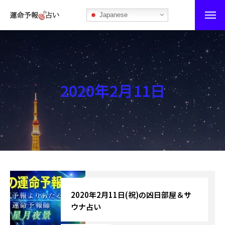
Japanese
運命予報占い
運命予報占いとは
2020年2月11日
あなたの所属部屋を探そう！
最恐の相性占い
秘伝公開！吉凶カレンダー
記事カテゴリー
ブログ
2020年2月11日(祝)の凶日部屋＆サ
ウナ占い
お知らせ