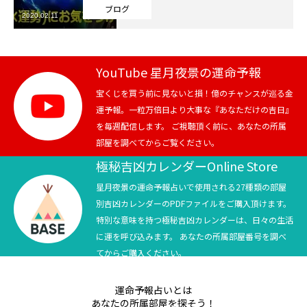
ブログ
2020.02.11
芸能界
テニス
YouTube 星月夜景の運命予報
スポーツ
宝くじを買う前に見ないと損！億のチャンスが巡る金
運予報。一粒万倍日より大事な『あなただけの吉日』
を毎週配信します。 ご視聴頂く前に、あなたの所属
競馬
部屋を調べてからご覧ください。
社会
極秘吉凶カレンダーOnline Store
星月夜景の運命予報占いで使用される27種類の部屋
テニス四大大会・五輪
別吉凶カレンダーのPDFファイルをご購入頂けます。
特別な意味を持つ極秘吉凶カレンダーは、日々の生活
テニス四大大会・五輪
に運を呼び込みます。 あなたの所属部屋番号を調べ
てからご購入ください。
鑑定及び出演依頼
運命予報占いとは
YouTube
あなたの所属部屋を探そう！