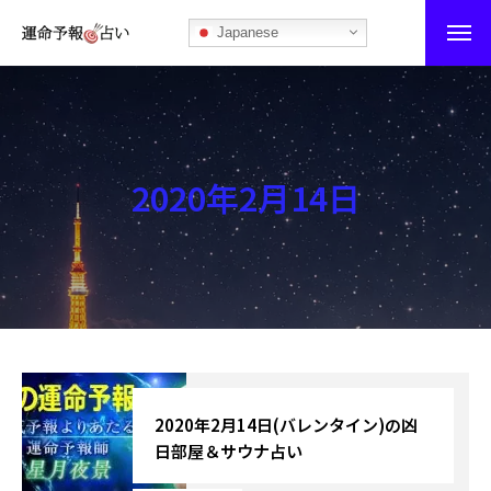
Japanese
運命予報占い
運命予報占いとは
2020年2月14日
あなたの所属部屋を探そう！
最恐の相性占い
秘伝公開！吉凶カレンダー
記事カテゴリー
ブログ
2020年2月14日(バレンタイン)の凶
日部屋＆サウナ占い
お知らせ