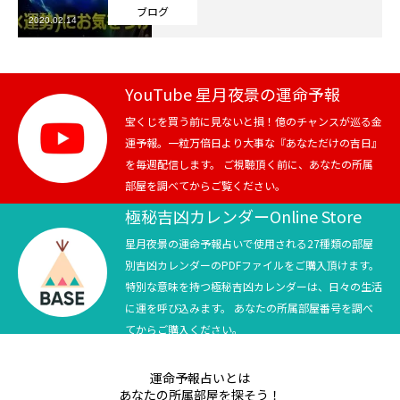
ブログ
2020.02.14
芸能界
テニス
YouTube 星月夜景の運命予報
スポーツ
宝くじを買う前に見ないと損！億のチャンスが巡る金
運予報。一粒万倍日より大事な『あなただけの吉日』
を毎週配信します。 ご視聴頂く前に、あなたの所属
競馬
部屋を調べてからご覧ください。
社会
極秘吉凶カレンダーOnline Store
星月夜景の運命予報占いで使用される27種類の部屋
テニス四大大会・五輪
別吉凶カレンダーのPDFファイルをご購入頂けます。
特別な意味を持つ極秘吉凶カレンダーは、日々の生活
テニス四大大会・五輪
に運を呼び込みます。 あなたの所属部屋番号を調べ
てからご購入ください。
鑑定及び出演依頼
運命予報占いとは
YouTube
あなたの所属部屋を探そう！