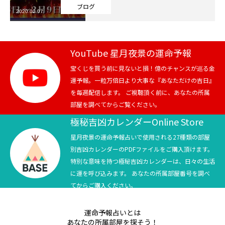
ブログ
2020.02.07
芸能界
テニス
YouTube 星月夜景の運命予報
スポーツ
宝くじを買う前に見ないと損！億のチャンスが巡る金
運予報。一粒万倍日より大事な『あなただけの吉日』
を毎週配信します。 ご視聴頂く前に、あなたの所属
競馬
部屋を調べてからご覧ください。
社会
極秘吉凶カレンダーOnline Store
星月夜景の運命予報占いで使用される27種類の部屋
テニス四大大会・五輪
別吉凶カレンダーのPDFファイルをご購入頂けます。
特別な意味を持つ極秘吉凶カレンダーは、日々の生活
テニス四大大会・五輪
に運を呼び込みます。 あなたの所属部屋番号を調べ
てからご購入ください。
鑑定及び出演依頼
運命予報占いとは
YouTube
あなたの所属部屋を探そう！