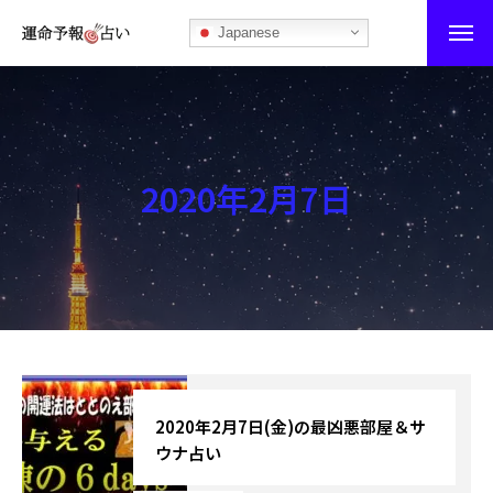
Japanese
運命予報占い
運命予報占いとは
2020年2月7日
あなたの所属部屋を探そう！
最恐の相性占い
秘伝公開！吉凶カレンダー
記事カテゴリー
ブログ
2020年2月7日(金)の最凶悪部屋＆サ
ウナ占い
お知らせ