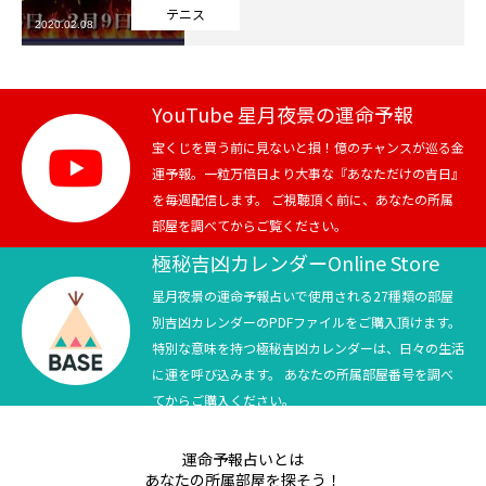
テニス
2020.02.08
芸能界
テニス
YouTube 星月夜景の運命予報
スポーツ
宝くじを買う前に見ないと損！億のチャンスが巡る金
運予報。一粒万倍日より大事な『あなただけの吉日』
を毎週配信します。 ご視聴頂く前に、あなたの所属
競馬
部屋を調べてからご覧ください。
社会
極秘吉凶カレンダーOnline Store
星月夜景の運命予報占いで使用される27種類の部屋
テニス四大大会・五輪
別吉凶カレンダーのPDFファイルをご購入頂けます。
特別な意味を持つ極秘吉凶カレンダーは、日々の生活
テニス四大大会・五輪
に運を呼び込みます。 あなたの所属部屋番号を調べ
てからご購入ください。
鑑定及び出演依頼
運命予報占いとは
YouTube
あなたの所属部屋を探そう！