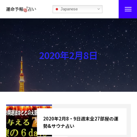
Japanese
運命予報占い
運命予報占いとは
2020年2月8日
あなたの所属部屋を探そう！
最恐の相性占い
秘伝公開！吉凶カレンダー
記事カテゴリー
ブログ
2020年2月8・9日週末全27部屋の運
勢&サウナ占い
お知らせ