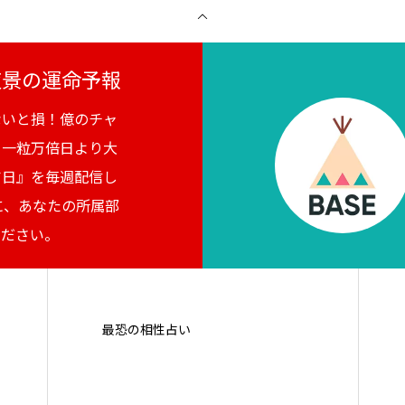
月夜景の運命予報
ないと損！億のチャ
。一粒万倍日より大
吉日』を毎週配信し
に、あなたの所属部
ください。
最恐の相性占い