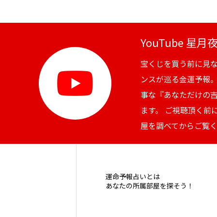
YouTube 星
宝くじを買う前に見
ンスが巡る金運予報
事な『あなただけの
ます。 ご視聴頂く前
屋を調べてからご覧
運命予報占いとは
あなたの所属部屋を探そう！