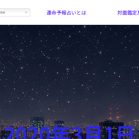
運命予報占いとは
対面鑑定
ese
部屋を探そう！
最恐の相性占い
2020年3月1日