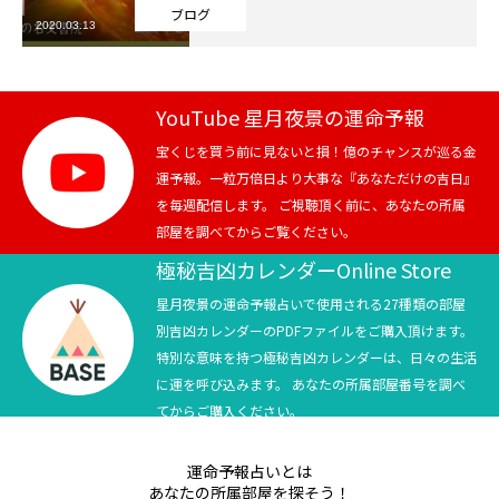
ブログ
2020.03.13
芸能界
テニス
YouTube 星月夜景の運命予報
スポーツ
宝くじを買う前に見ないと損！億のチャンスが巡る金
運予報。一粒万倍日より大事な『あなただけの吉日』
を毎週配信します。 ご視聴頂く前に、あなたの所属
競馬
部屋を調べてからご覧ください。
社会
極秘吉凶カレンダーOnline Store
星月夜景の運命予報占いで使用される27種類の部屋
テニス四大大会・五輪
別吉凶カレンダーのPDFファイルをご購入頂けます。
特別な意味を持つ極秘吉凶カレンダーは、日々の生活
テニス四大大会・五輪
に運を呼び込みます。 あなたの所属部屋番号を調べ
てからご購入ください。
鑑定及び出演依頼
運命予報占いとは
YouTube
あなたの所属部屋を探そう！