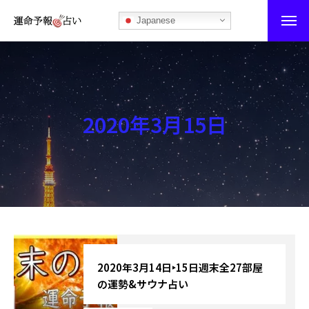
Japanese
運命予報占い
運命予報占いとは
2020年3月15日
あなたの所属部屋を探そう！
最恐の相性占い
秘伝公開！吉凶カレンダー
記事カテゴリー
ブログ
2020年3月14日‣15日週末全27部屋
の運勢&サウナ占い
お知らせ