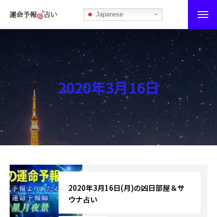
Japanese
運命予報占い
運命予報占いとは
2020年3月16日
あなたの所属部屋を探そう！
最恐の相性占い
秘伝公開！吉凶カレンダー
記事カテゴリー
ブログ
2020年3月16日(月)の凶日部屋＆サ
ウナ占い
お知らせ