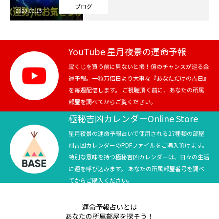
ブログ
2020.03.15
芸能界
テニス
YouTube 星月夜景の運命予報
スポーツ
宝くじを買う前に見ないと損！億のチャンスが巡る金
運予報。一粒万倍日より大事な『あなただけの吉日』
を毎週配信します。 ご視聴頂く前に、あなたの所属
競馬
部屋を調べてからご覧ください。
社会
極秘吉凶カレンダーOnline Store
星月夜景の運命予報占いで使用される27種類の部屋
テニス四大大会・五輪
別吉凶カレンダーのPDFファイルをご購入頂けます。
特別な意味を持つ極秘吉凶カレンダーは、日々の生活
テニス四大大会・五輪
に運を呼び込みます。 あなたの所属部屋番号を調べ
てからご購入ください。
鑑定及び出演依頼
運命予報占いとは
YouTube
あなたの所属部屋を探そう！