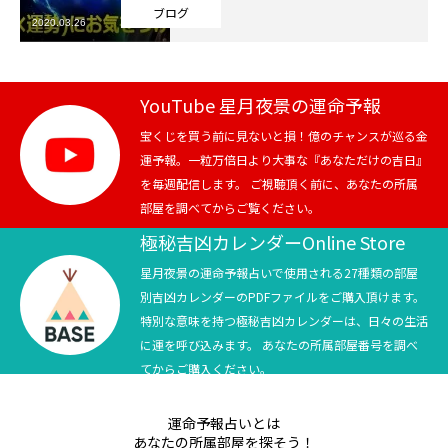
ブログ
2020.03.26
芸能界
テニス
YouTube 星月夜景の運命予報
スポーツ
宝くじを買う前に見ないと損！億のチャンスが巡る金
運予報。一粒万倍日より大事な『あなただけの吉日』
を毎週配信します。 ご視聴頂く前に、あなたの所属
競馬
部屋を調べてからご覧ください。
社会
極秘吉凶カレンダーOnline Store
星月夜景の運命予報占いで使用される27種類の部屋
テニス四大大会・五輪
別吉凶カレンダーのPDFファイルをご購入頂けます。
特別な意味を持つ極秘吉凶カレンダーは、日々の生活
テニス四大大会・五輪
に運を呼び込みます。 あなたの所属部屋番号を調べ
てからご購入ください。
鑑定及び出演依頼
運命予報占いとは
YouTube
あなたの所属部屋を探そう！