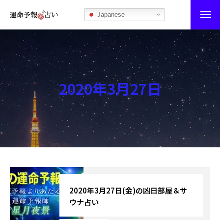
Japanese
運命予報占い
運命予報占いとは
2020年3月27日
あなたの所属部屋を探そう！
最恐の相性占い
秘伝公開！吉凶カレンダー
記事カテゴリー
ブログ
2020年3月27日(金)の凶日部屋＆サ
ウナ占い
お知らせ