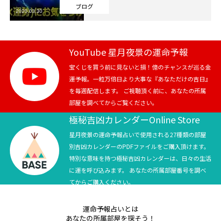
ブログ
2020.03.30
芸能界
テニス
YouTube 星月夜景の運命予報
スポーツ
宝くじを買う前に見ないと損！億のチャンスが巡る金
運予報。一粒万倍日より大事な『あなただけの吉日』
を毎週配信します。 ご視聴頂く前に、あなたの所属
競馬
部屋を調べてからご覧ください。
社会
極秘吉凶カレンダーOnline Store
星月夜景の運命予報占いで使用される27種類の部屋
テニス四大大会・五輪
別吉凶カレンダーのPDFファイルをご購入頂けます。
特別な意味を持つ極秘吉凶カレンダーは、日々の生活
テニス四大大会・五輪
に運を呼び込みます。 あなたの所属部屋番号を調べ
てからご購入ください。
鑑定及び出演依頼
運命予報占いとは
YouTube
あなたの所属部屋を探そう！