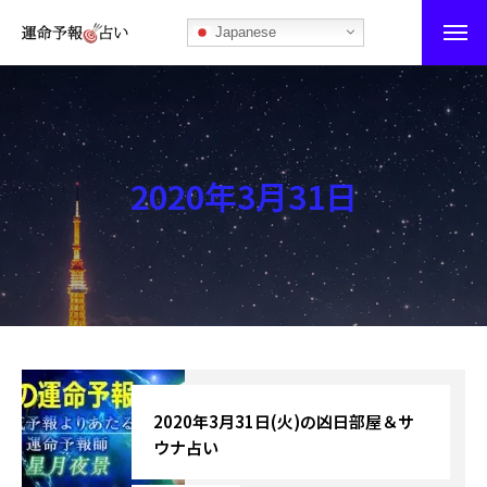
Japanese
運命予報占い
運命予報占いとは
2020年3月31日
あなたの所属部屋を探そう！
最恐の相性占い
秘伝公開！吉凶カレンダー
記事カテゴリー
ブログ
2020年3月31日(火)の凶日部屋＆サ
ウナ占い
お知らせ