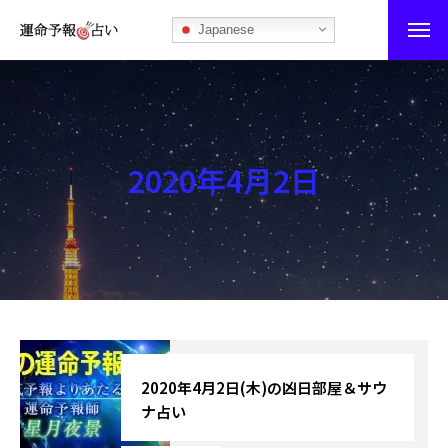
Japanese
運命予報占い
運命予報占いとは
2020年4月2日
あなたの所属部屋を探そう！
最恐の相性占い
秘伝公開！吉凶カレンダー
記事カテゴリー
ブログ
2020年4月2日(木)の凶日部屋＆サウ
ナ占い
お知らせ