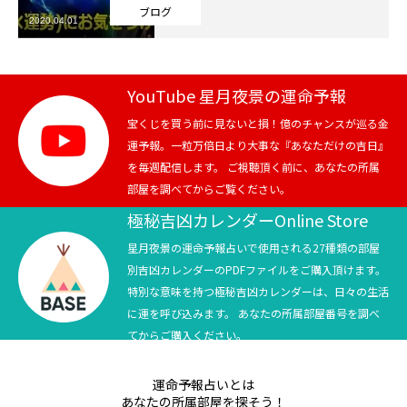
ブログ
2020.04.01
芸能界
テニス
YouTube 星月夜景の運命予報
スポーツ
宝くじを買う前に見ないと損！億のチャンスが巡る金
運予報。一粒万倍日より大事な『あなただけの吉日』
を毎週配信します。 ご視聴頂く前に、あなたの所属
競馬
部屋を調べてからご覧ください。
社会
極秘吉凶カレンダーOnline Store
星月夜景の運命予報占いで使用される27種類の部屋
テニス四大大会・五輪
別吉凶カレンダーのPDFファイルをご購入頂けます。
特別な意味を持つ極秘吉凶カレンダーは、日々の生活
テニス四大大会・五輪
に運を呼び込みます。 あなたの所属部屋番号を調べ
てからご購入ください。
鑑定及び出演依頼
運命予報占いとは
YouTube
あなたの所属部屋を探そう！