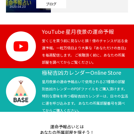
ブログ
2020.04.23
芸能界
テニス
YouTube 星月夜景の運命予報
スポーツ
宝くじを買う前に見ないと損！億のチャンスが巡る金
運予報。一粒万倍日より大事な『あなただけの吉日』
を毎週配信します。 ご視聴頂く前に、あなたの所属
競馬
部屋を調べてからご覧ください。
社会
極秘吉凶カレンダーOnline Store
星月夜景の運命予報占いで使用される27種類の部屋
テニス四大大会・五輪
別吉凶カレンダーのPDFファイルをご購入頂けます。
特別な意味を持つ極秘吉凶カレンダーは、日々の生活
テニス四大大会・五輪
に運を呼び込みます。 あなたの所属部屋番号を調べ
てからご購入ください。
鑑定及び出演依頼
運命予報占いとは
YouTube
あなたの所属部屋を探そう！