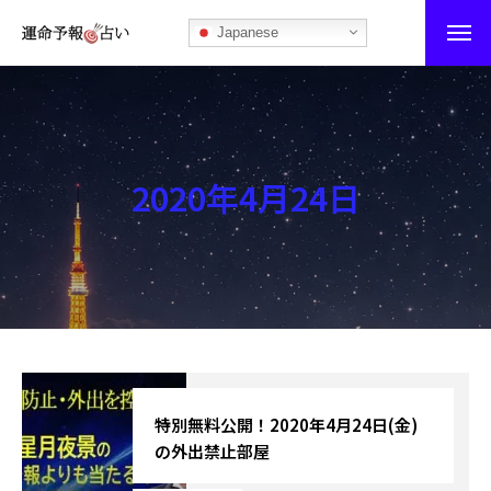
Japanese
運命予報占い
運命予報占いとは
2020年4月24日
あなたの所属部屋を探そう！
最恐の相性占い
秘伝公開！吉凶カレンダー
記事カテゴリー
ブログ
特別無料公開！2020年4月24日(金)
の外出禁止部屋
お知らせ