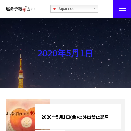
Japanese
運命予報占い
運命予報占いとは
2020年5月1日
あなたの所属部屋を探そう！
最恐の相性占い
秘伝公開！吉凶カレンダー
記事カテゴリー
ブログ
2020年5月1日(金)の外出禁止部屋
お知らせ