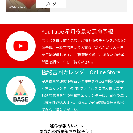
ブログ
2020.04.30
芸能界
テニス
YouTube 星月夜景の運命予報
スポーツ
宝くじを買う前に見ないと損！億のチャンスが巡る金
運予報。一粒万倍日より大事な『あなただけの吉日』
を毎週配信します。 ご視聴頂く前に、あなたの所属
競馬
部屋を調べてからご覧ください。
社会
極秘吉凶カレンダーOnline Store
星月夜景の運命予報占いで使用される27種類の部屋
テニス四大大会・五輪
別吉凶カレンダーのPDFファイルをご購入頂けます。
特別な意味を持つ極秘吉凶カレンダーは、日々の生活
テニス四大大会・五輪
に運を呼び込みます。 あなたの所属部屋番号を調べ
てからご購入ください。
鑑定及び出演依頼
運命予報占いとは
YouTube
あなたの所属部屋を探そう！