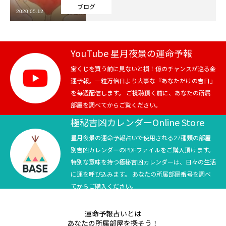
ブログ
2020.05.12
芸能界
テニス
YouTube 星月夜景の運命予報
スポーツ
宝くじを買う前に見ないと損！億のチャンスが巡る金
運予報。一粒万倍日より大事な『あなただけの吉日』
を毎週配信します。 ご視聴頂く前に、あなたの所属
競馬
部屋を調べてからご覧ください。
社会
極秘吉凶カレンダーOnline Store
星月夜景の運命予報占いで使用される27種類の部屋
テニス四大大会・五輪
別吉凶カレンダーのPDFファイルをご購入頂けます。
特別な意味を持つ極秘吉凶カレンダーは、日々の生活
テニス四大大会・五輪
に運を呼び込みます。 あなたの所属部屋番号を調べ
てからご購入ください。
鑑定及び出演依頼
運命予報占いとは
YouTube
あなたの所属部屋を探そう！