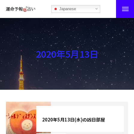
Japanese
運命予報占い
運命予報占いとは
2020年5月13日
あなたの所属部屋を探そう！
最恐の相性占い
秘伝公開！吉凶カレンダー
記事カテゴリー
ブログ
2020年5月13日(水)の凶日部屋
お知らせ