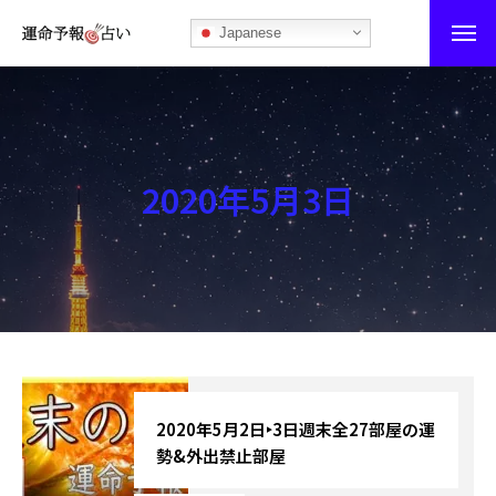
Japanese
運命予報占い
運命予報占いとは
2020年5月3日
あなたの所属部屋を探そう！
最恐の相性占い
秘伝公開！吉凶カレンダー
記事カテゴリー
ブログ
2020年5月2日‣3日週末全27部屋の運
勢&外出禁止部屋
お知らせ