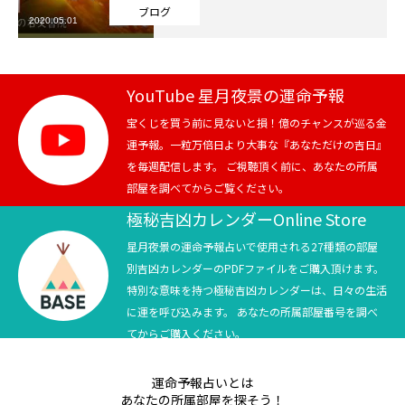
ブログ
2020.05.01
芸能界
テニス
YouTube 星月夜景の運命予報
スポーツ
宝くじを買う前に見ないと損！億のチャンスが巡る金
運予報。一粒万倍日より大事な『あなただけの吉日』
を毎週配信します。 ご視聴頂く前に、あなたの所属
競馬
部屋を調べてからご覧ください。
社会
極秘吉凶カレンダーOnline Store
星月夜景の運命予報占いで使用される27種類の部屋
テニス四大大会・五輪
別吉凶カレンダーのPDFファイルをご購入頂けます。
特別な意味を持つ極秘吉凶カレンダーは、日々の生活
テニス四大大会・五輪
に運を呼び込みます。 あなたの所属部屋番号を調べ
てからご購入ください。
鑑定及び出演依頼
運命予報占いとは
YouTube
あなたの所属部屋を探そう！