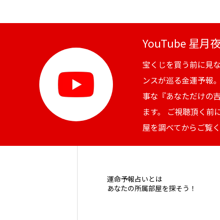
YouTube 星
宝くじを買う前に見
ンスが巡る金運予報
事な『あなただけの
ます。 ご視聴頂く前
屋を調べてからご覧
運命予報占いとは
あなたの所属部屋を探そう！