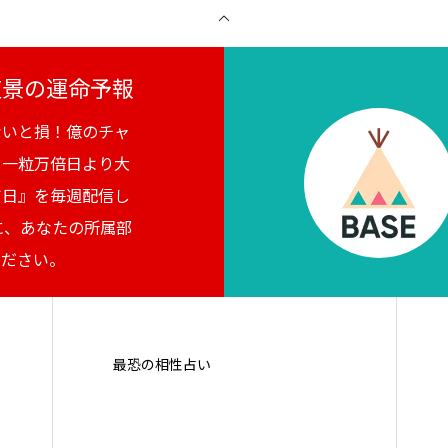
月夜景の運命予報
ないと損！億のチャ
。一粒万倍日より大
吉日』を毎週配信し
に、あなたの所属部
ください。
最恐の相性占い