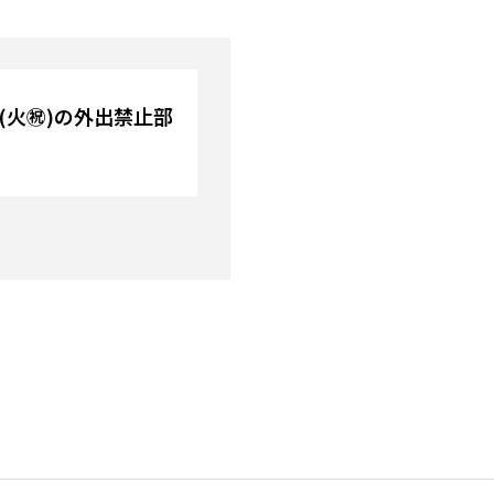
日(火㊗)の外出禁止部