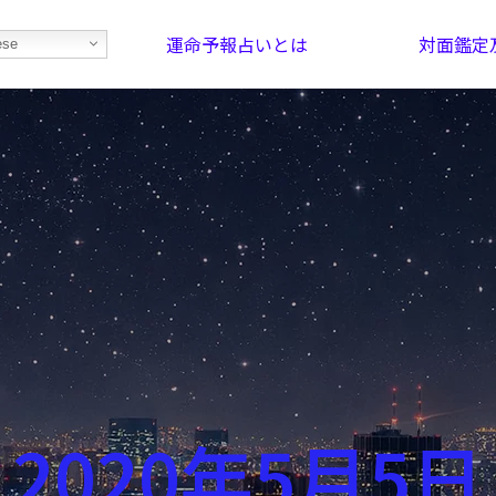
運命予報占いとは
対面鑑定
ese
部屋を探そう！
最恐の相性占い
2020年5月5日