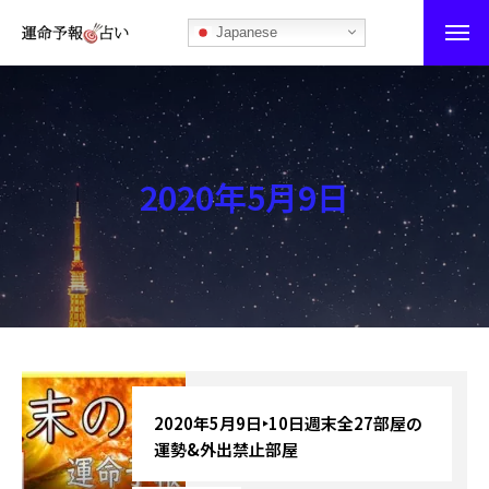
Japanese
運命予報占い
運命予報占いとは
2020年5月9日
あなたの所属部屋を探そう！
最恐の相性占い
秘伝公開！吉凶カレンダー
記事カテゴリー
ブログ
2020年5月9日‣10日週末全27部屋の
運勢&外出禁止部屋
お知らせ