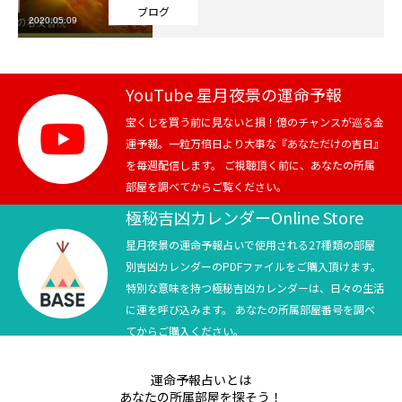
ブログ
2020.05.09
芸能界
テニス
YouTube 星月夜景の運命予報
スポーツ
宝くじを買う前に見ないと損！億のチャンスが巡る金
運予報。一粒万倍日より大事な『あなただけの吉日』
を毎週配信します。 ご視聴頂く前に、あなたの所属
競馬
部屋を調べてからご覧ください。
社会
極秘吉凶カレンダーOnline Store
星月夜景の運命予報占いで使用される27種類の部屋
テニス四大大会・五輪
別吉凶カレンダーのPDFファイルをご購入頂けます。
特別な意味を持つ極秘吉凶カレンダーは、日々の生活
テニス四大大会・五輪
に運を呼び込みます。 あなたの所属部屋番号を調べ
てからご購入ください。
鑑定及び出演依頼
運命予報占いとは
YouTube
あなたの所属部屋を探そう！