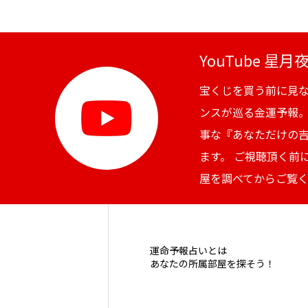
YouTube 星
宝くじを買う前に見
ンスが巡る金運予報
事な『あなただけの
ます。 ご視聴頂く前
屋を調べてからご覧
運命予報占いとは
あなたの所属部屋を探そう！