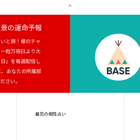
月夜景の運命予報
ないと損！億のチャ
。一粒万倍日より大
吉日』を毎週配信し
に、あなたの所属部
ください。
最恐の相性占い