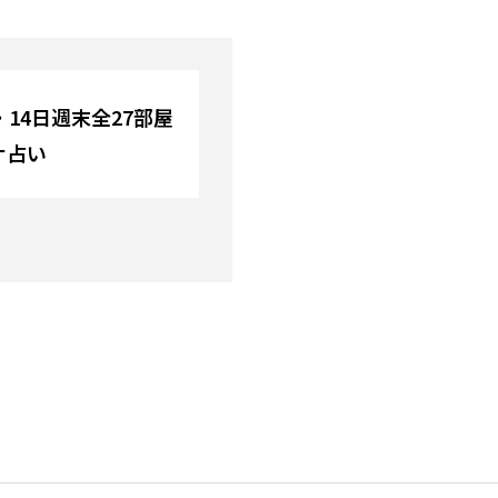
3・14日週末全27部屋
ナ占い