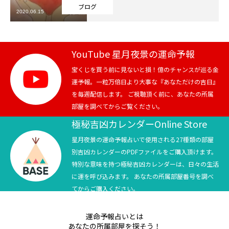
ブログ
2020.06.15
芸能界
テニス
YouTube 星月夜景の運命予報
スポーツ
宝くじを買う前に見ないと損！億のチャンスが巡る金
運予報。一粒万倍日より大事な『あなただけの吉日』
を毎週配信します。 ご視聴頂く前に、あなたの所属
競馬
部屋を調べてからご覧ください。
社会
極秘吉凶カレンダーOnline Store
星月夜景の運命予報占いで使用される27種類の部屋
テニス四大大会・五輪
別吉凶カレンダーのPDFファイルをご購入頂けます。
特別な意味を持つ極秘吉凶カレンダーは、日々の生活
テニス四大大会・五輪
に運を呼び込みます。 あなたの所属部屋番号を調べ
てからご購入ください。
鑑定及び出演依頼
運命予報占いとは
YouTube
あなたの所属部屋を探そう！