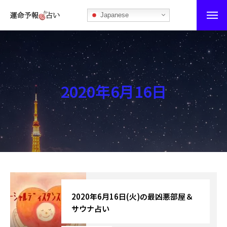
Japanese
運命予報占い
運命予報占いとは
2020年6月16日
あなたの所属部屋を探そう！
最恐の相性占い
秘伝公開！吉凶カレンダー
記事カテゴリー
ブログ
2020年6月16日(火)の最凶悪部屋＆
サウナ占い
お知らせ