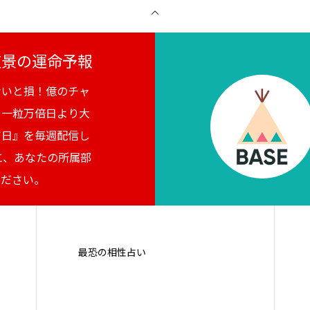
月夜景の運命予報
ないと損！億のチャ
。一粒万倍日より大
吉日』を毎週配信し
に、あなたの所属部
ください。
最恐の相性占い