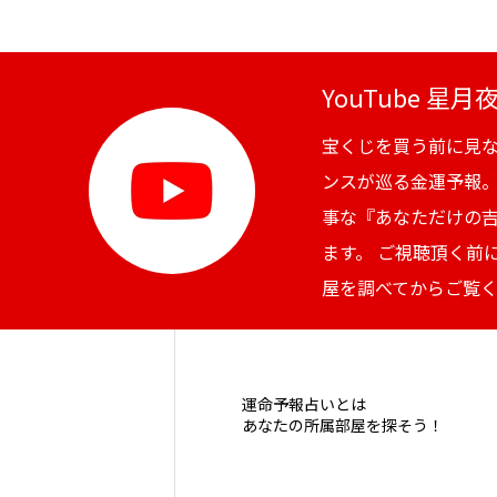
YouTube 星
宝くじを買う前に見
ンスが巡る金運予報
事な『あなただけの
ます。 ご視聴頂く前
屋を調べてからご覧
運命予報占いとは
あなたの所属部屋を探そう！