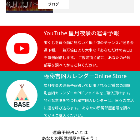
ブログ
2020.06.20
芸能界
テニス
YouTube 星月夜景の運命予報
スポーツ
宝くじを買う前に見ないと損！億のチャンスが巡る金
運予報。一粒万倍日より大事な『あなただけの吉日』
を毎週配信します。 ご視聴頂く前に、あなたの所属
競馬
部屋を調べてからご覧ください。
社会
極秘吉凶カレンダーOnline Store
星月夜景の運命予報占いで使用される27種類の部屋
テニス四大大会・五輪
別吉凶カレンダーのPDFファイルをご購入頂けます。
特別な意味を持つ極秘吉凶カレンダーは、日々の生活
テニス四大大会・五輪
に運を呼び込みます。 あなたの所属部屋番号を調べ
てからご購入ください。
鑑定及び出演依頼
運命予報占いとは
YouTube
あなたの所属部屋を探そう！