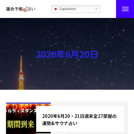
Japanese
運命予報占い
運命予報占いとは
2020年6月20日
あなたの所属部屋を探そう！
最恐の相性占い
秘伝公開！吉凶カレンダー
記事カテゴリー
ブログ
2020年6月20・21日週末全27部屋の
運勢&サウナ占い
お知らせ