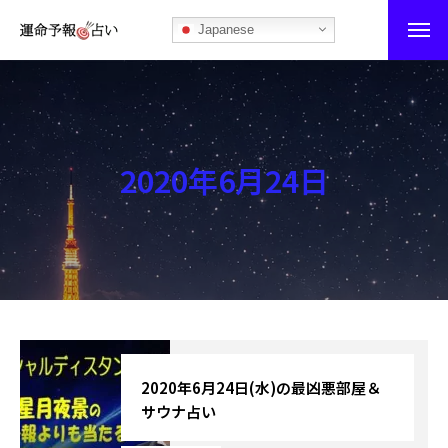
Japanese
運命予報占い
運命予報占いとは
2020年6月24日
あなたの所属部屋を探そう！
最恐の相性占い
秘伝公開！吉凶カレンダー
記事カテゴリー
ブログ
2020年6月24日(水)の最凶悪部屋＆
サウナ占い
お知らせ