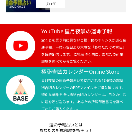
ブログ
2020.06.23
芸能界
テニス
YouTube 星月夜景の運命予報
スポーツ
宝くじを買う前に見ないと損！億のチャンスが巡る金
運予報。一粒万倍日より大事な『あなただけの吉日』
を毎週配信します。 ご視聴頂く前に、あなたの所属
競馬
部屋を調べてからご覧ください。
社会
極秘吉凶カレンダーOnline Store
星月夜景の運命予報占いで使用される27種類の部屋
テニス四大大会・五輪
別吉凶カレンダーのPDFファイルをご購入頂けます。
特別な意味を持つ極秘吉凶カレンダーは、日々の生活
テニス四大大会・五輪
に運を呼び込みます。 あなたの所属部屋番号を調べ
てからご購入ください。
鑑定及び出演依頼
運命予報占いとは
YouTube
あなたの所属部屋を探そう！