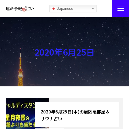
Japanese
運命予報占い
運命予報占いとは
2020年6月25日
あなたの所属部屋を探そう！
最恐の相性占い
秘伝公開！吉凶カレンダー
記事カテゴリー
ブログ
2020年6月25日(木)の最凶悪部屋＆
サウナ占い
お知らせ