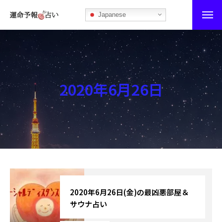
Japanese
運命予報占い
運命予報占いとは
2020年6月26日
あなたの所属部屋を探そう！
最恐の相性占い
秘伝公開！吉凶カレンダー
記事カテゴリー
ブログ
2020年6月26日(金)の最凶悪部屋＆
サウナ占い
お知らせ