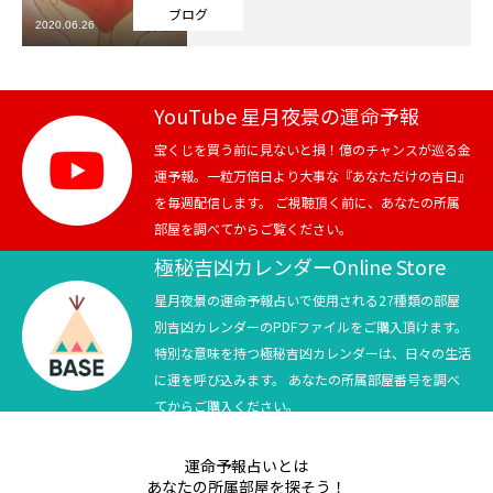
ブログ
2020.06.26
芸能界
テニス
YouTube 星月夜景の運命予報
スポーツ
宝くじを買う前に見ないと損！億のチャンスが巡る金
運予報。一粒万倍日より大事な『あなただけの吉日』
を毎週配信します。 ご視聴頂く前に、あなたの所属
競馬
部屋を調べてからご覧ください。
社会
極秘吉凶カレンダーOnline Store
星月夜景の運命予報占いで使用される27種類の部屋
テニス四大大会・五輪
別吉凶カレンダーのPDFファイルをご購入頂けます。
特別な意味を持つ極秘吉凶カレンダーは、日々の生活
テニス四大大会・五輪
に運を呼び込みます。 あなたの所属部屋番号を調べ
てからご購入ください。
鑑定及び出演依頼
運命予報占いとは
YouTube
あなたの所属部屋を探そう！