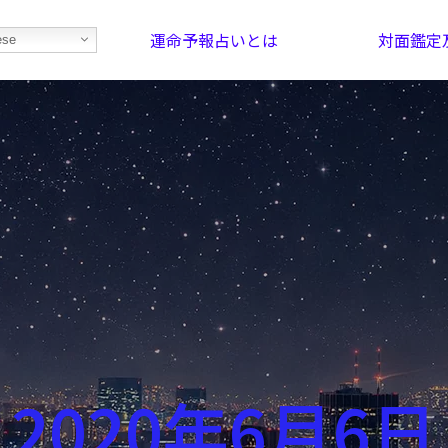
運命予報占いとは
対面鑑定
ese
部屋を探そう！
最恐の相性占い
2020年6月6日