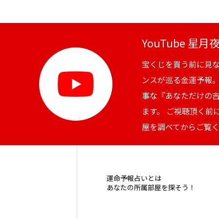
YouTube 星
宝くじを買う前に見
ンスが巡る金運予報
事な『あなただけの
ます。 ご視聴頂く前
屋を調べてからご覧
運命予報占いとは
あなたの所属部屋を探そう！