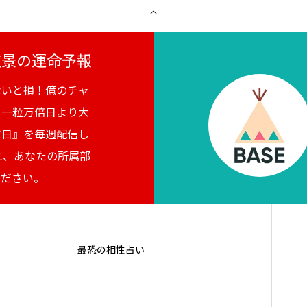
月夜景の運命予報
ないと損！億のチャ
。一粒万倍日より大
吉日』を毎週配信し
に、あなたの所属部
ください。
最恐の相性占い