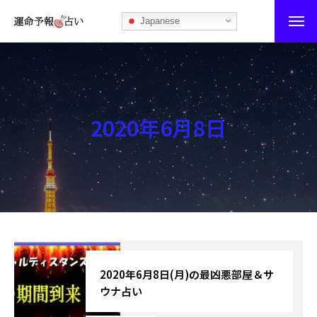
Japanese
運命予報占い
運命予報占いとは
2020年6月8日
あなたの所属部屋を探そう！
最恐の相性占い
秘伝公開！吉凶カレンダー
記事カテゴリー
ブログ
2020年6月8日(月)の最凶悪部屋＆サ
ウナ占い
お知らせ