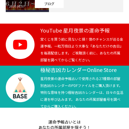
ブログ
2020.06.07
芸能界
テニス
YouTube 星月夜景の運命予報
スポーツ
宝くじを買う前に見ないと損！億のチャンスが巡る金
運予報。一粒万倍日より大事な『あなただけの吉日』
を毎週配信します。 ご視聴頂く前に、あなたの所属
競馬
部屋を調べてからご覧ください。
社会
極秘吉凶カレンダーOnline Store
星月夜景の運命予報占いで使用される27種類の部屋
テニス四大大会・五輪
別吉凶カレンダーのPDFファイルをご購入頂けます。
特別な意味を持つ極秘吉凶カレンダーは、日々の生活
テニス四大大会・五輪
に運を呼び込みます。 あなたの所属部屋番号を調べ
てからご購入ください。
鑑定及び出演依頼
運命予報占いとは
YouTube
あなたの所属部屋を探そう！