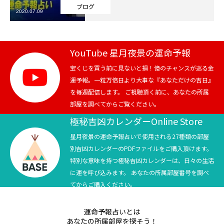
ブログ
2020.07.09
芸能界
テニス
YouTube 星月夜景の運命予報
スポーツ
宝くじを買う前に見ないと損！億のチャンスが巡る金
運予報。一粒万倍日より大事な『あなただけの吉日』
を毎週配信します。 ご視聴頂く前に、あなたの所属
競馬
部屋を調べてからご覧ください。
社会
極秘吉凶カレンダーOnline Store
星月夜景の運命予報占いで使用される27種類の部屋
テニス四大大会・五輪
別吉凶カレンダーのPDFファイルをご購入頂けます。
特別な意味を持つ極秘吉凶カレンダーは、日々の生活
テニス四大大会・五輪
に運を呼び込みます。 あなたの所属部屋番号を調べ
てからご購入ください。
鑑定及び出演依頼
運命予報占いとは
YouTube
あなたの所属部屋を探そう！