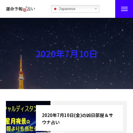
Japanese
運命予報占い
運命予報占いとは
2020年7月10日
あなたの所属部屋を探そう！
最恐の相性占い
秘伝公開！吉凶カレンダー
記事カテゴリー
ブログ
2020年7月10日(金)の凶日部屋＆サ
ウナ占い
お知らせ