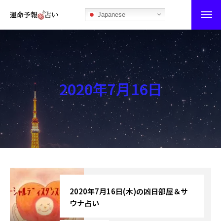
Japanese
運命予報占い
運命予報占いとは
2020年7月16日
あなたの所属部屋を探そう！
最恐の相性占い
秘伝公開！吉凶カレンダー
記事カテゴリー
ブログ
2020年7月16日(木)の凶日部屋＆サ
ウナ占い
お知らせ