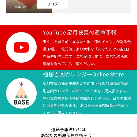
ブログ
2020.07.15
芸能界
テニス
YouTube 星月夜景の運命予報
スポーツ
宝くじを買う前に見ないと損！億のチャンスが巡る金
運予報。一粒万倍日より大事な『あなただけの吉日』
を毎週配信します。 ご視聴頂く前に、あなたの所属
競馬
部屋を調べてからご覧ください。
社会
極秘吉凶カレンダーOnline Store
星月夜景の運命予報占いで使用される27種類の部屋
テニス四大大会・五輪
別吉凶カレンダーのPDFファイルをご購入頂けます。
特別な意味を持つ極秘吉凶カレンダーは、日々の生活
テニス四大大会・五輪
に運を呼び込みます。 あなたの所属部屋番号を調べ
てからご購入ください。
鑑定及び出演依頼
運命予報占いとは
YouTube
あなたの所属部屋を探そう！