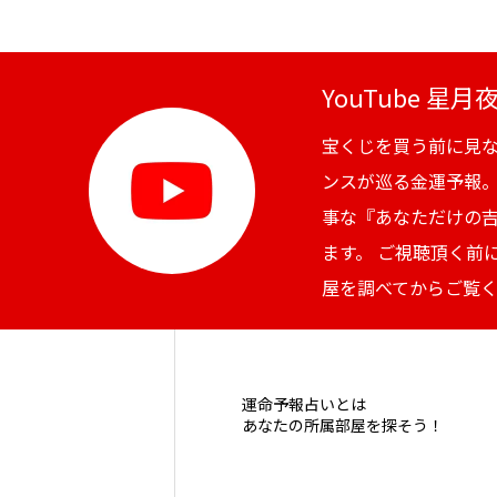
YouTube 星
宝くじを買う前に見
ンスが巡る金運予報
事な『あなただけの
ます。 ご視聴頂く前
屋を調べてからご覧
運命予報占いとは
あなたの所属部屋を探そう！