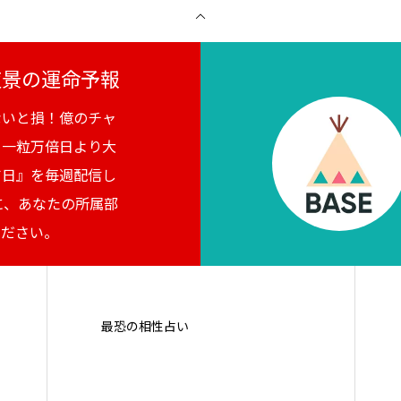
月夜景の運命予報
ないと損！億のチャ
。一粒万倍日より大
吉日』を毎週配信し
に、あなたの所属部
ください。
最恐の相性占い