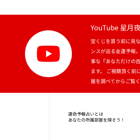
YouTube 星
宝くじを買う前に見
ンスが巡る金運予報
事な『あなただけの
ます。 ご視聴頂く前
屋を調べてからご覧
運命予報占いとは
あなたの所属部屋を探そう！