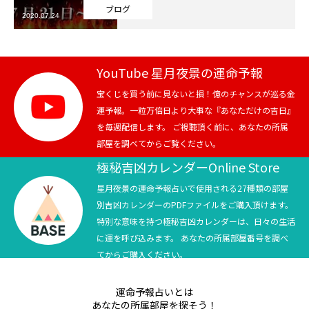
ブログ
2020.07.24
芸能界
テニス
YouTube 星月夜景の運命予報
スポーツ
宝くじを買う前に見ないと損！億のチャンスが巡る金
運予報。一粒万倍日より大事な『あなただけの吉日』
を毎週配信します。 ご視聴頂く前に、あなたの所属
競馬
部屋を調べてからご覧ください。
社会
極秘吉凶カレンダーOnline Store
星月夜景の運命予報占いで使用される27種類の部屋
テニス四大大会・五輪
別吉凶カレンダーのPDFファイルをご購入頂けます。
特別な意味を持つ極秘吉凶カレンダーは、日々の生活
テニス四大大会・五輪
に運を呼び込みます。 あなたの所属部屋番号を調べ
てからご購入ください。
鑑定及び出演依頼
運命予報占いとは
YouTube
あなたの所属部屋を探そう！