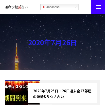
Japanese
運命予報占い
運命予報占いとは
2020年7月26日
あなたの所属部屋を探そう！
最恐の相性占い
秘伝公開！吉凶カレンダー
記事カテゴリー
ブログ
2020年7月25日・26日週末全27部屋
の運勢&サウナ占い
お知らせ