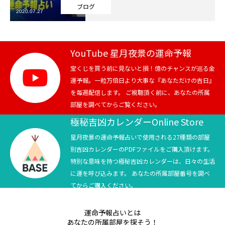
ブログ
2020.07.27
芸能界
テニス
YouTube 星月夜景の運命予報
スポーツ
宝くじを買う前に見ないと損！億のチャンスが巡る金
運予報。一粒万倍日より大事な『あなただけの吉日』
を毎週配信します。 ご視聴頂く前に、あなたの所属
競馬
部屋を調べてからご覧ください。
社会
極秘吉凶カレンダーOnline Store
星月夜景の運命予報占いで使用される27種類の部屋
テニス四大大会・五輪
別吉凶カレンダーのPDFファイルをご購入頂けます。
特別な意味を持つ極秘吉凶カレンダーは、日々の生活
テニス四大大会・五輪
に運を呼び込みます。 あなたの所属部屋番号を調べ
てからご購入ください。
鑑定及び出演依頼
運命予報占いとは
YouTube
あなたの所属部屋を探そう！