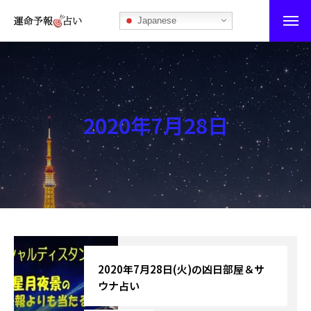
Japanese
運命予報占い
運命予報占いとは
2020年7月28日
あなたの所属部屋を探そう！
最恐の相性占い
秘伝公開！吉凶カレンダー
記事カテゴリー
ブログ
2020年7月28日(火)の凶日部屋＆サ
ウナ占い
お知らせ