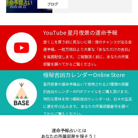
ブログ
2020.08.11
芸能界
テニス
YouTube 星月夜景の運命予報
スポーツ
宝くじを買う前に見ないと損！億のチャンスが巡る金
運予報。一粒万倍日より大事な『あなただけの吉日』
を毎週配信します。 ご視聴頂く前に、あなたの所属
競馬
部屋を調べてからご覧ください。
社会
極秘吉凶カレンダーOnline Store
星月夜景の運命予報占いで使用される27種類の部屋
テニス四大大会・五輪
別吉凶カレンダーのPDFファイルをご購入頂けます。
特別な意味を持つ極秘吉凶カレンダーは、日々の生活
テニス四大大会・五輪
に運を呼び込みます。 あなたの所属部屋番号を調べ
てからご購入ください。
鑑定及び出演依頼
運命予報占いとは
YouTube
あなたの所属部屋を探そう！