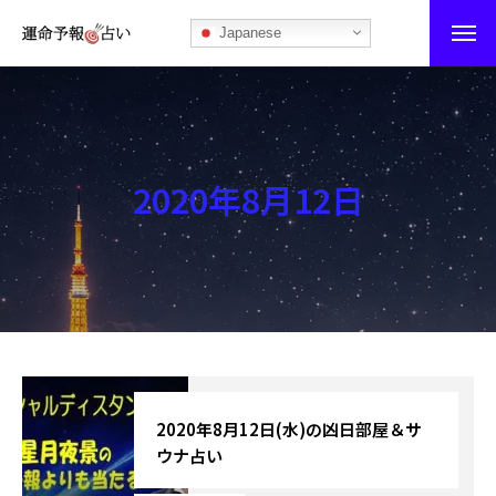
Japanese
運命予報占い
運命予報占いとは
2020年8月12日
あなたの所属部屋を探そう！
最恐の相性占い
秘伝公開！吉凶カレンダー
記事カテゴリー
ブログ
2020年8月12日(水)の凶日部屋＆サ
ウナ占い
お知らせ