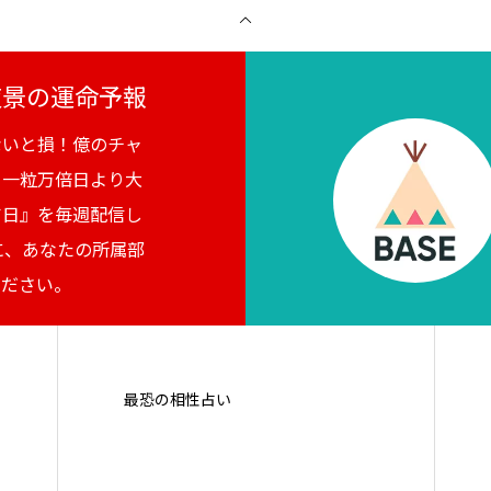
月夜景の運命予報
ないと損！億のチャ
。一粒万倍日より大
吉日』を毎週配信し
に、あなたの所属部
ください。
最恐の相性占い