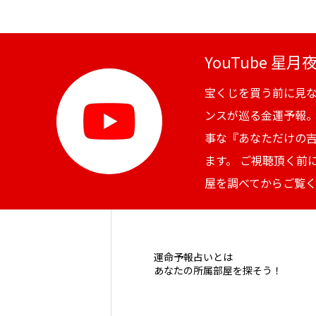
YouTube 星
宝くじを買う前に見
ンスが巡る金運予報
事な『あなただけの
ます。 ご視聴頂く前
屋を調べてからご覧
運命予報占いとは
あなたの所属部屋を探そう！