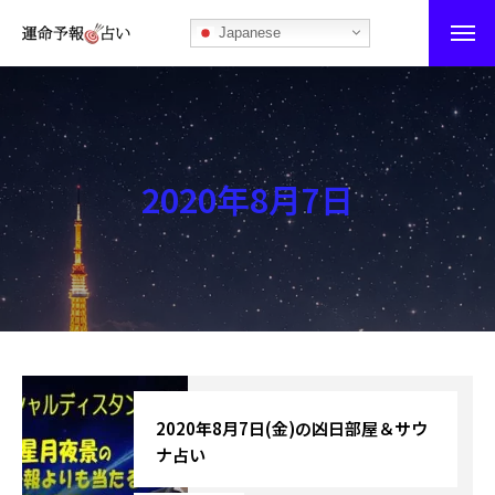
Japanese
運命予報占い
運命予報占いとは
2020年8月7日
あなたの所属部屋を探そう！
最恐の相性占い
秘伝公開！吉凶カレンダー
記事カテゴリー
ブログ
2020年8月7日(金)の凶日部屋＆サウ
ナ占い
お知らせ