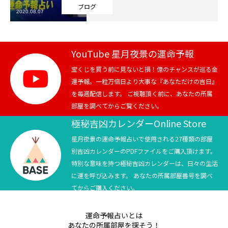
ブログ
2020.08.07
芸能界
テニス
YouTube 星月夜景の運命予報
スポーツ
宝くじを買う前に見ないと損！億のチャンスが巡る金
運予報。一粒万倍日より大事な『あなただけの吉日』
を毎週配信します。 ご視聴頂く前に、あなたの所属
競馬
部屋を調べてからご覧ください。
社会
極秘吉凶カレンダーOnline Store
星月夜景の運命予報占いで使用される27種類の部屋
テニス四大大会・五輪
別吉凶カレンダーのPDFファイルをご購入頂けます。
特別な意味を持つ極秘吉凶カレンダーは、日々の生活
テニス四大大会・五輪
に運を呼び込みます。 あなたの所属部屋番号を調べ
てからご購入ください。
鑑定及び出演依頼
運命予報占いとは
YouTube
あなたの所属部屋を探そう！