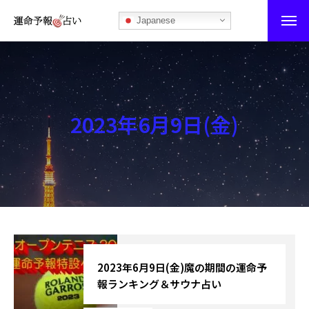
Japanese
運命予報占い
運命予報占いとは
2023年6月9日(金)
あなたの所属部屋を探そう！
最恐の相性占い
秘伝公開！吉凶カレンダー
記事カテゴリー
ブログ
2023年6月9日(金)魔の期間の運命予
報ランキング＆サウナ占い
お知らせ