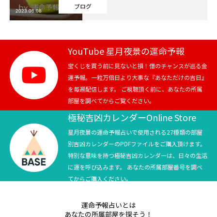
ブログ
2023.06.08
芸能界
テニス
YouTube 星月夜景の運命予報
スポーツ
宝くじを買う前に見ないと損！億のチャンスが巡る金
運予報。一粒万倍日より大事な『あなただけの吉日』
を毎週配信します。 ご視聴頂く前に、あなたの所属
競馬
部屋を調べてからご覧ください。
社会
極秘吉凶カレンダーOnline Store
星月夜景の運命予報占いで使用される27種類の部屋
テニス四大大会・五輪
別吉凶カレンダーのPDFファイルをご購入頂けます。
特別な意味を持つ極秘吉凶カレンダーは、日々の生活
テニス四大大会・五輪
に運を呼び込みます。 あなたの所属部屋番号を調べ
てからご購入ください。
鑑定及び出演依頼
運命予報占いとは
YouTube
あなたの所属部屋を探そう！