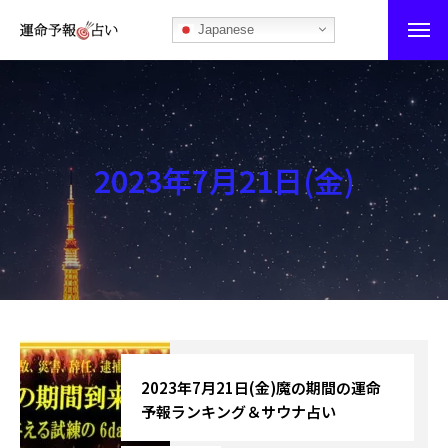
Japanese
運命予報占い
運命予報占いとは
2023年7月21日(金)
あなたの所属部屋を探そう！
最恐の相性占い
秘伝公開！吉凶カレンダー
記事カテゴリー
ブログ
2023年7月21日(金)魔の期間の運命
予報ランキング＆サウナ占い
お知らせ