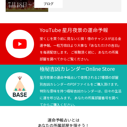
ブログ
2023.07.20
芸能界
テニス
YouTube 星月夜景の運命予報
スポーツ
宝くじを買う前に見ないと損！億のチャンスが巡る金
運予報。一粒万倍日より大事な『あなただけの吉日』
を毎週配信します。 ご視聴頂く前に、あなたの所属
競馬
部屋を調べてからご覧ください。
社会
極秘吉凶カレンダーOnline Store
星月夜景の運命予報占いで使用される27種類の部屋
テニス四大大会・五輪
別吉凶カレンダーのPDFファイルをご購入頂けます。
特別な意味を持つ極秘吉凶カレンダーは、日々の生活
テニス四大大会・五輪
に運を呼び込みます。 あなたの所属部屋番号を調べ
てからご購入ください。
鑑定及び出演依頼
運命予報占いとは
YouTube
あなたの所属部屋を探そう！